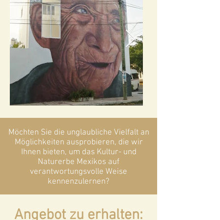
Möchten Sie die unglaubliche Vielfalt an
Möglichkeiten ausprobieren, die wir
Ihnen bieten, um das Kultur- und
Naturerbe Mexikos auf
verantwortungsvolle Weise
kennenzulernen?
Angebot zu erhalten: