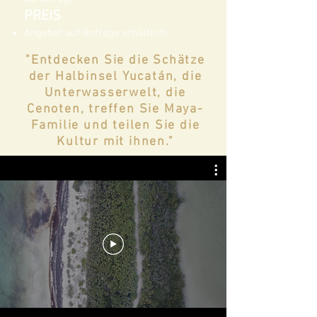
PREIS
Angebot auf Anfrage erhältlich
"Entdecken Sie die Schätze
der Halbinsel Yucatán, die
Unterwasserwelt, die
Cenoten, treffen Sie Maya-
Familie und teilen Sie die
Kultur mit ihnen."