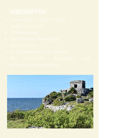
INBEGRIFFEN
Unterkunft (4-Sterne Hotel)
Jedes Frühstück
1 Mittagessen
Zertifizierter Reiseguide
Alle Transfers
Eintrittsgebühren der Ruinen
Alle erwähnten Aktivitäten und
erforderliche Ausrüstung