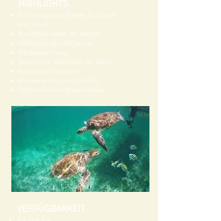
HIGHLIGHTS
Archäologische Stätten Ek Balam
und Tulum
Maritimes Leben der Karibik
Höhlenkunde und Cenote
Tierbeobachtung
Geschichte und Kultur der Maya
Koloniales Valladolid
Mexikanische Gastronomie
Treffen Sie eine Maya-Familie
VERFÜGBARKEIT
Auf Anfrage