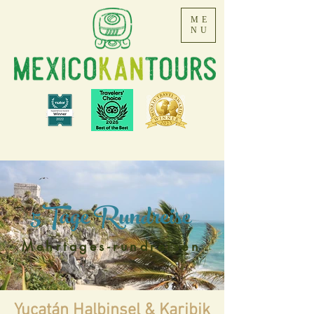
ME
NU
5Tage Rundreise
Mehrtages-rundreisen
Yucatán Halbinsel & Karibik