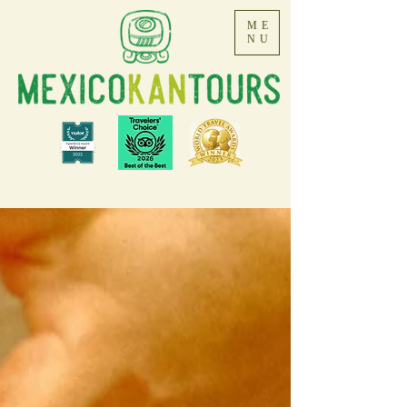
ME
NU