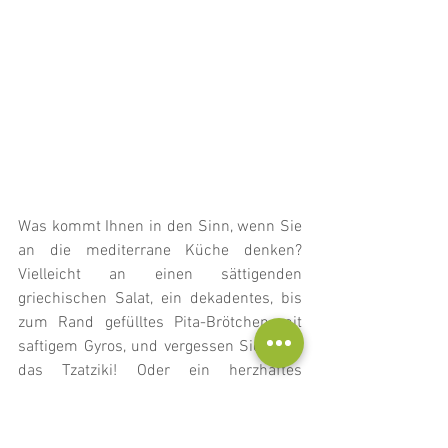
Was kommt Ihnen in den Sinn, wenn Sie 
an die mediterrane Küche denken? 
Vielleicht an einen sättigenden 
griechischen Salat, ein dekadentes, bis 
zum Rand gefülltes Pita-Brötchen mit 
saftigem Gyros, und vergessen Sie nicht 
das Tzatziki! Oder ein herzhaftes 
gemischtes Meeresfrüchte-Grillgericht 
mit einem frischen Burrata-Caprese-
Salat? Das klingt alles sehr verlockend 