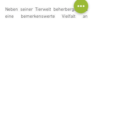
Neben seiner Tierwelt beherbergt Cobá 
eine bemerkenswerte Vielfalt an 
Pflanzen. Zu den bemerkenswertesten 
gehört der 
Chechén
-Baum, dessen Saft 
giftig ist und Reizungen oder 
Verbrennungen verursachen kann. 
Interessanterweise wächst er oft in der 
Nähe des Chaka-Baums und ist leicht an 
seiner rötlichen Rinde zu erkennen — ein 
natürliches Heilmittel gegen die 
Giftstoffe des Tschetschenen.
Die üppige Flora und Fauna von Cobá 
kann auf verschiedene Weise erkundet 
werden. Sie können einen gemütlichen 
Spaziergang entlang der Wege machen, 
die Vegetation in Ihrem eigenen Tempo 
beobachten oder ein Fahrrad mieten, um 