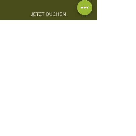
Picknick am Strand von Sian Ka'an
und erleben den
JETZT BUCHEN
Sonnenuntergang.Mindestalter: 5
Jahre.