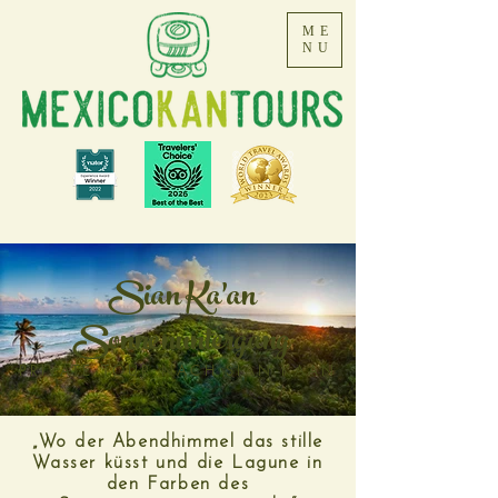
ME
NU
Sian Ka'an
Sonnenuntergang
PRIVATE TOUR NACH SIAN KAAN
„Wo der Abendhimmel das stille
Wasser küsst und die Lagune in
den Farben des