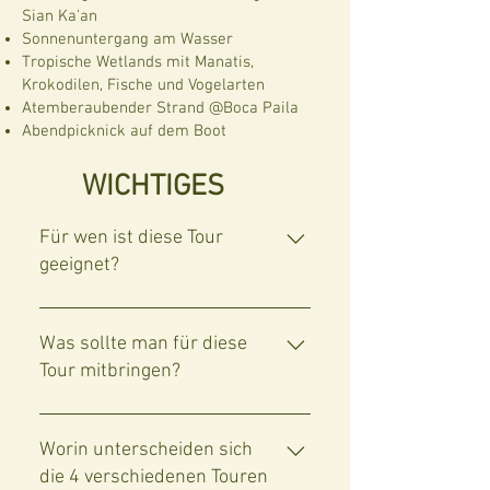
Sian Ka'an
Sonnenuntergang am Wasser
Tropische Wetlands mit Manatis,
Krokodilen, Fische und Vogelarten
Atemberaubender Strand @Boca Paila
Abendpicknick auf dem Boot
WICHTIGES
Für wen ist diese Tour
geeignet?
Diese Tour ist ideal für alle
Naturliebhaber, Tierbeobachtungs-
Was sollte man für diese
und Fotografiebegeisterten.Sie
Tour mitbringen?
bietet das perfekte Erlebnis für
einen unvergesslichen Moment mit
Wir empfehlen Ihnen Folgendes
Ihren Liebsten.Diese Tour ist nicht
mitzubringen:Bequeme Kleidung
Worin unterscheiden sich
für Schwangere geeignet. Sollten
und Schuhe (Sandalen sind in
die 4 verschiedenen Touren