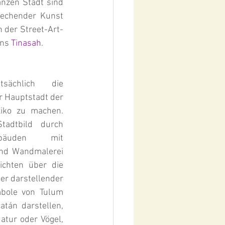
nzen Stadt sind 
echender Kunst 
n der Street-Art-
ns 
Tinasah
.
sächlich die 
 Hauptstadt der 
iko zu machen. 
adtbild durch 
bäuden mit 
nd Wandmalerei 
ichten über die 
r darstellender 
bole von Tulum 
tán darstellen, 
atur oder Vögel, 