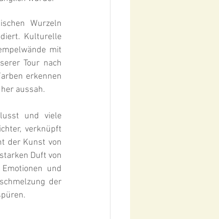
ischen Wurzeln 
iert. Kulturelle 
Tempelwände mit 
wunderschönen Bildern und Farben bedeckten, wie Sie zum Beispiel auf unserer Tour nach 
arben erkennen 
üher aussah.
usst und viele 
chter, verknüpft 
t der Kunst von 
Tulum einen einzigartigen Geschmack. In Kombination mit dem besonderen und starken Duft von 
r Emotionen und 
schmelzung der 
spüren.