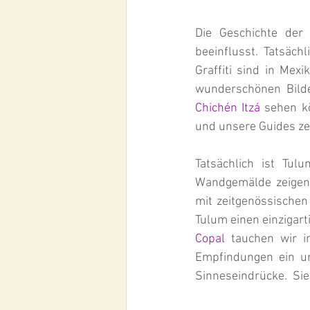
Die Geschichte der 
beeinflusst. Tatsächl
Graffiti sind in Mex
Chichén Itzá
 sehen k
und unsere Guides ze
Tatsächlich ist Tul
Wandgemälde zeigen
mit zeitgenössischen
Copal
 tauchen wir i
Empfindungen ein u
Sinneseindrücke.  Si