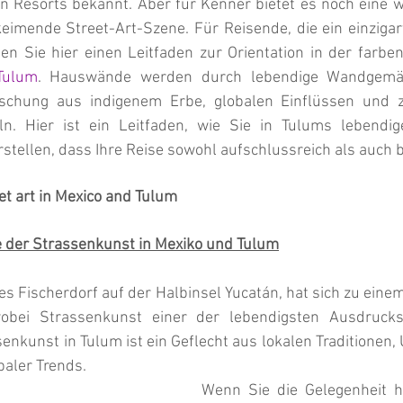
n Resorts bekannt. Aber für Kenner bietet es noch eine we
keimende Street-Art-Szene. Für Reisende, die ein einzigart
Tulum
. Hauswände werden durch lebendige Wandgemä
ischung aus indigenem Erbe, globalen Einflüssen und ze
n. Hier ist ein Leitfaden, wie Sie in Tulums lebendi
stellen, dass Ihre Reise sowohl aufschlussreich als auch b
eet art in Mexico and Tulum 
e der Strassenkunst in Mexiko und Tulum
ges Fischerdorf auf der Halbinsel Yucatán, hat sich zu eine
wobei Strassenkunst einer der lebendigsten Ausdrucksf
enkunst in Tulum ist ein Geflecht aus lokalen Traditionen
baler Trends.
Wenn Sie die Gelegenheit h