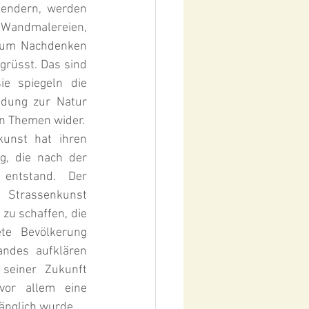
endern, werden 
Wandmalereien, 
zum Nachdenken 
rüsst. Das sind 
ie spiegeln die 
ndung zur Natur 
en Themen wider.
unst hat ihren 
Ursprung in einer Bewegung, die nach der 
entstand. Der 
Strassenkunst 
zu schaffen, die 
te Bevölkerung 
ndes aufklären 
 seiner Zukunft 
vor allem eine 
änglich wurde.