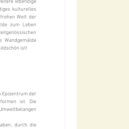
itere lebendige 
iges kulturelles 
Erlebnis suchen, finden Sie hier einen Leitfaden zur Orientation in der farbenfrohen Welt der 
lde zum Leben 
itgenössischen 
ge Wandgemälde 
ildschön ist!
m Epizentrum der 
ormen ist. Die 
, Umweltbelangen 
aben, durch die 