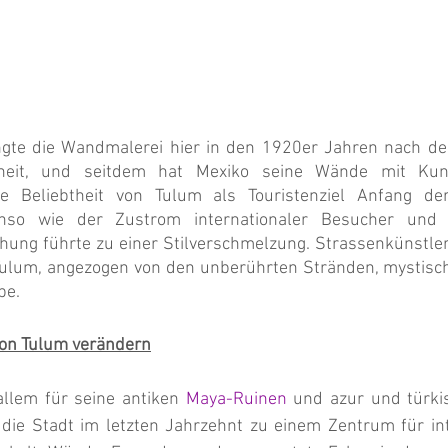
ngte die Wandmalerei hier in den 1920er Jahren nach de
heit, und seitdem hat Mexiko seine Wände mit Kuns
die Beliebtheit von Tulum als Touristenziel Anfang de
nso wie der Zustrom internationaler Besucher und K
hung führte zu einer Stilverschmelzung. Strassenkünstler
Tulum, angezogen von den unberührten Stränden, mystisc
be.
von Tulum verändern
llem für seine antiken 
Maya-Ruinen
 und azur und türki
h die Stadt im letzten Jahrzehnt zu einem Zentrum für int